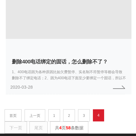
删除400电话绑定的固话，怎么删除不了？
1、400电话因为各种原因比如欠费暂停、实名制不符暂停等都会导致
删除不了绑定电话；2、因为400电话下面至少要绑定一个固话，所以不
管是代理商端还是客户端都不能进行删除绑定的固话，如400电话下至
2020-03-28
少绑...
4
首页
上一页
1
2
3
下一页
尾页
共
4
页
58
条数据