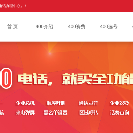
0电话办理中心」！
首 页
400介绍
400资费
400选号