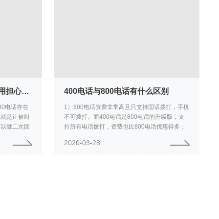
400号码如果漏接了电话不用担心，这个功能可以帮助您
400电话与800电话有什么区别
00电话存在
1）800电话资费非常高且只支持固话拨打，手机
示就是让被叫
不可拨打。而400电话是800电话的升级版，支
可以做二次回
持所有电话拨打，资费也比800电话优惠得多；
用户开通漏话
2）400电话是分担付费制，企业出大头客户出小
2020-03-28
头，既解决了企业的...