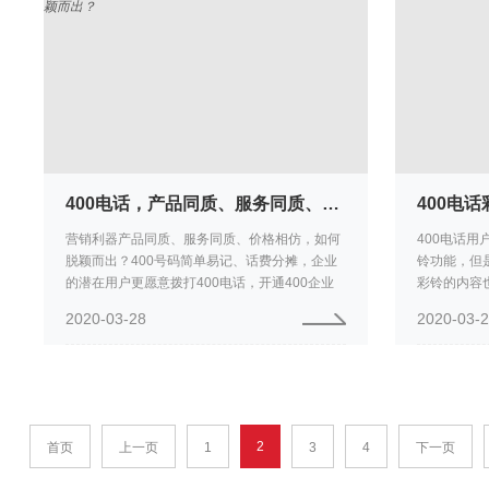
400电话，产品同质、服务同质、价格相仿，如何脱颖而出？
营销利器产品同质、服务同质、价格相仿，如何
400电话
脱颖而出？400号码简单易记、话费分摊，企业
铃功能，但
的潜在用户更愿意拨打400电话，开通400企业
彩铃的内容
热线，有效增加来电数量，增加沟通时间，让广
需要和平台
2020-03-28
2020-03-
告效果提升30%以上！平台...
一致，彩铃不
2
首页
上一页
1
3
4
下一页