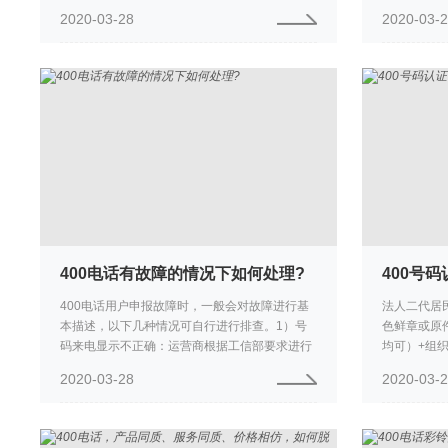
有：1、 全国统一400电话接入号，全面展示现
来随机挑选
2020-03-28
2020-03-
代企业品牌形象，是营销...
接听：也叫平
400电话有故障的情况下如何处理?
400号
400电话用户申报故障时，一般会对故障进行基
法人二代居
本描述，以下几种情况可自行进行排查。1）号
色鲜章或原
码来电显示不正确：运营商根据工信部要求进行
均可）+组
了关停，进行解释即可。2）号码拨打提示空号/
用户可只提
2020-03-28
2020-03-
暂不提供服务：通过对外合作部...
章或原件拍照