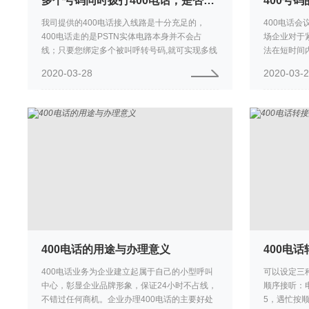
多个号码同时拨打400电话，是否会占线
我司提供的400电话接入线路是十分充足的，
400电话会
400电话走的是PSTN实体电路本身并不会占
场企业对于
线；只要您绑定多个被叫呼转号码,就可实现多线
法在短时间
同时呼入，不受限制。
难在一个工
2020-03-28
2020-03-
在一处进行传
400电话的用途与办理意义
400电
400电话业务为企业建立起属于自己的小型呼叫
可以设定三
中心，彰显企业品牌形象，保证24小时不占线，
顺序接听：
不错过任何商机。企业办理400电话的主要好处
5，遇忙按