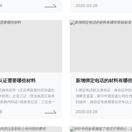
绑定电话来接听，如3、5、2、1循环
系说明、缴费凭证）2.400电话绑
28
2020-03-28
均话务分配，...
码（公司名称主体一致...
码认证需要哪些材料
民身份证件（正反两面复印后加盖红
1.绑定电话机主身份证：身份证件
件拍照）企业三证（营业执照正副本
清晰无遮盖，复印件需加盖公司红
织机构代码证+税务登记证，三证合一
扫描件；身份证有效期需在半年以上
供营业执照，材料复印后加盖红色鲜
证：凭证上必须有清晰的运营商红
28
2020-03-28
）实名制材料（具体...
姓名及绑定号码，三者不可带*...