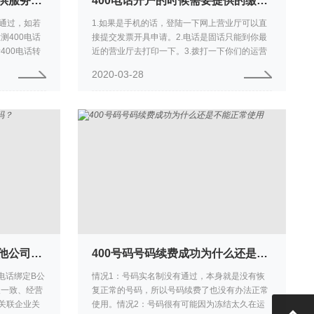
400号码提示该号码暂不提供服务，要如何做？
400电话开户的时候需要提供的缴费发票怎么获取？
否通过，如若
1.如果是手机的话，登陆一下网上营业厅可以直
测400电话
接提交发票开具申请。2.电话是固话只能到你最
400电话转
近的营业厅去打印一下。3.拨打一下你们的运营
按客户需求设
商的电话，咨询一下。
2020-03-28
400电话绑定号码可以是其他公司的吗？
400号码号码续费成功为什么还是不能正常使用
0电话绑定B公
情况1：号码实名制没有通过，本身就是没有恢
人一致、经营
复正常的号码，所以号码续费了也没有办法正常
关联企业关
使用。情况2：号码很有可能因为冻结太久在运