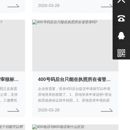

定B公司名下号
营商那边空闲了，所以号码就是续费了了也没有
2020-03-28
办法正常使用，需要重新提交资料重...



新增绑定电话的材料有哪些审核标准？
400号码后台只能在执照所在省登录吗?
拍照正反面需
企业有需要，登录400后台提交申请就可以申请
色公章，支持
异地登录的权限了。1、异地登录申请说明+营业
。2.缴费凭
执照或身份证原件拍照。2、异地登录申请的原
色公章、机主
因说明需要具备以下几点信息，且加盖公司公
2020-03-28
章。a、公司名称和申请的400...