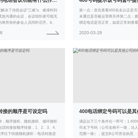
400号码的电话会议功能有什么作用呢？
议解决了传统会议“三难”a、难准时到
第一点：首先查看400实名认证是
紧急沟通的会议，会议组织者可能无
未通过是否被运营商关停第二点：拨
内将所有的参会人员同时召齐。b、
绑定电话是否正常，如若正常则查看
作地域集合参加企业把会议人员召集
接设置是否正常，如若不正常，则
28
2020-03-28
统会议的进行，...
置第三点：以上两点如若都是...
话转接的顺序是可设定吗
种，顺序接听、随机接听、循环接听
满足以下三个条件任一即可：1.40
电话转接按顺序转接，1、2、3、4、
司名下号码（公司名称不一致，法
顺序往下转接随机接听：电话转接进
范围一致），提交B公司营业执照、