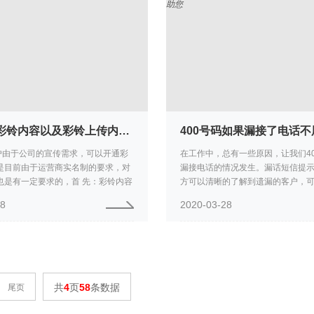
400电话彩铃内容以及彩铃上传内容的要求
用户由于公司的宣传需求，可以开通彩
在工作中，总有一些原因，让我们4
是目前由于运营商实名制的要求，对
漏接电话的情况发生。漏话短信提
也是有一定要求的，首 先：彩铃内容
方可以清晰的了解到遗漏的客户，
提交公司的证件相关信息一致，如不
访，增加客户的满意度；企业400
28
2020-03-28
可上传，因为运营...
短信功能的企业，系统短信会发...
共
4
页
58
条数据
尾页