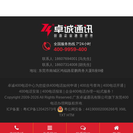

全国服务热线 7*24小时
400-9959-400
联系人: 18607694001 [马先生]
联系人: 18607314008 [胡先生]
地址: 东莞市南城区鸿福路星鹏商务大厦B座8楼
卓诚400电话中心为您提供400电话如何申请 | 400吉号查询 | 400电话开通 |
400电话安装 | 400电话报装 | 企业400电话办理一站式服务！
Copyright 2009-2026 All Rights Reserved.广东卓诚通讯有限公司旗下东莞400
电话办理网版权所有.
ICP备案：
粤ICP备12042573号
粤公网安备：
44190002006266号
XML
TXT
HTM